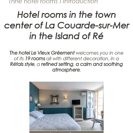
Thhe hotel rooms › Introduction
Hotel rooms in the town
center of La Couarde-sur-Mer
in the Island of Ré
The hotel Le Vieux Gréement
welcomes you in one
of its
19 rooms
all with different decoration, in a
Rétais style
, a
refined setting
,
a calm and soothing
atmosphere
.